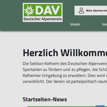
Mein.Alpenverei
Verein
Ve
Jugendgruppe
Leitbild
Ausrüstungsliste
Hütten
Sektionsheft
Herzlich Willkomme
Kelheimer Hütte
Die Sektion Kelheim des Deutschen Alpenverei
Sportarten zu fördern und zu pflegen, die Sch
Kelheimer Umgebung zu erweitern. Dies wird 
verwirklicht. Der Verein ist parteipolitisch n
Startseiten-News