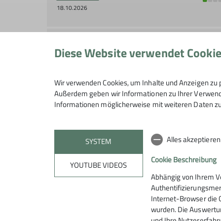
18.10.2026
Diese Website verwendet Cooki
Tour_44_Bayerischer Wald Bodenmais
27.10.2026
Wir verwenden Cookies, um Inhalte und Anzeigen zu p
Außerdem geben wir Informationen zu Ihrer Verwendu
Informationen möglicherweise mit weiteren Daten zu
Tour_45_Mehrseillängen Klettern in
Arco
30.10.2026
Alles akzeptiere
SYSTEM
Cookie Beschreibung
YOUTUBE VIDEOS
Abhängig von Ihrem V
Authentifizierungsmer
Internet-Browser die 
wurden. Die Auswertun
und Ihre Nutzererfahru