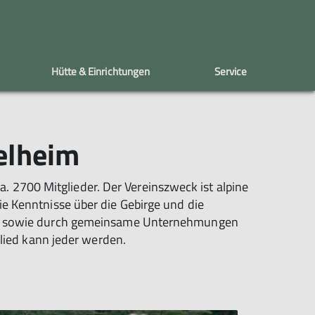
Hütte & Einrichtungen
Service
e
Mitgliedschaft
Tourenkalender
Einrichtungen
Satzung
Senioren
elheim
Hafen Häusl
DGK Boulderwand
 2700 Mitglieder. Der Vereinszweck ist alpine
ie Kenntnisse über die Gebirge und die
ung, sowie durch gemeinsame Unternehmungen
glied kann jeder werden.