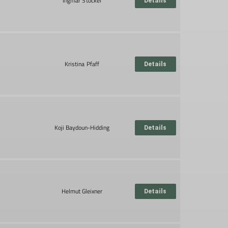
Ingmar Stöckel
Details
Kristina Pfaff
Details
Koji Baydoun-Hidding
Details
Helmut Gleixner
Details