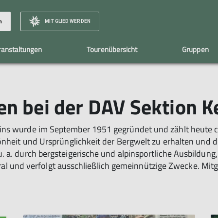
MITGLIED WERDEN
n
ranstaltungen
Tourenübersicht
Gruppen
Familiengruppe
Vorstandschaft
Sportklettergrupp
n bei der DAV Sektion K
ns wurde im September 1951 gegründet und zählt heute ca.
önheit und Ursprünglichkeit der Bergwelt zu erhalten und d
u. a. durch bergsteigerische und alpinsportliche Ausbild
eutral und verfolgt ausschließlich gemeinnützige Zwecke. Mit