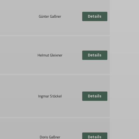
Günter Gaßner
Details
Helmut Gleixner
Details
Ingmar Stöckel
Details
Doris Gaßner
Details