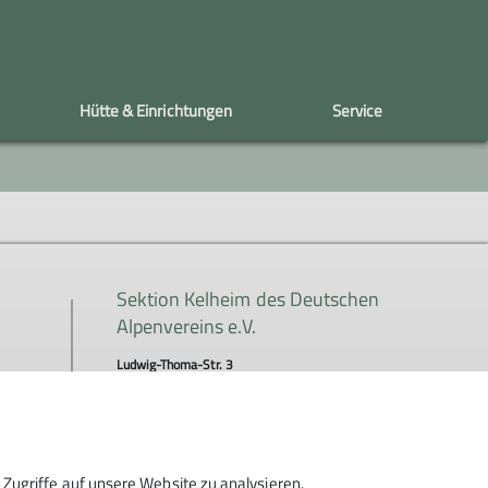
Hütte & Einrichtungen
Service
e
Mitgliedschaft
Tourenkalender
Einrichtungen
Satzung
Senioren
Hafen Häusl
DGK Boulderwand
Sektion Kelheim des Deutschen
Alpenvereins e.V.
Ludwig-Thoma-Str. 3
93342 Saal a. d. Donau
Telefon +49999999999
Zugriffe auf unsere Website zu analysieren.
Kontakt