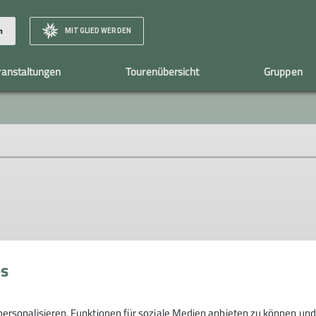
MITGLIED WERDEN
n
ranstaltungen
Tourenübersicht
Gruppen
Familiengruppe
Vorstandschaft
Sportklettergrupp
es
ersonalisieren, Funktionen für soziale Medien anbieten zu können und 